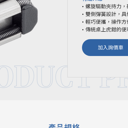
• 螺旋驅動夾持力
• 雙側彈簧設計，
• 輕巧便攜，操作方
• 傳統桌上虎鉗的
加入詢價車
ODUCT P
產品規格