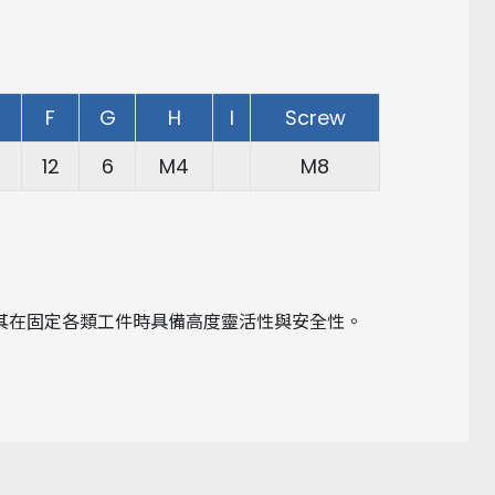
F
G
H
I
Screw
12
6
M4
M8
其在固定各類工件時具備高度靈活性與安全性。