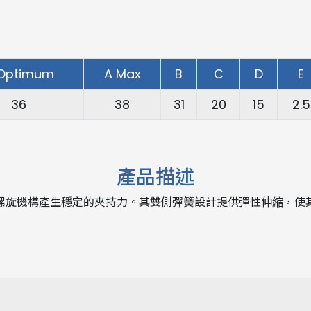
Optimum
A Max
B
C
D
E
36
38
31
20
15
2.5
產品描述
螺旋機構產生穩定的夾持力。其雙側彈簧設計提供彈性伸縮，使